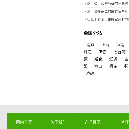
氯丁胶厂家讲解好与坏免钉
氯丁胶介绍免钉胶在日常生
找氯丁胶上山东顾家建材有
全国分站
南京
上海
海南
丹江
伊春
七台河
原
通化
辽源
吉
阳
营口
丹东
抚
赤峰
网站首页
关于我们
产品展示
草坪